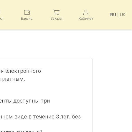
RU
|
UK
лог
Баланс
Заказы
Кабинет
ля электронного
сплатным.
енты доступны при
ом виде в течение 3 лет, без