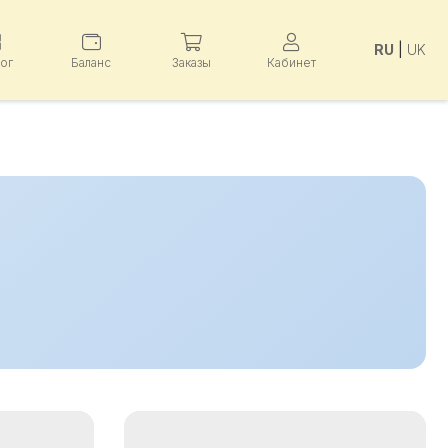
RU
|
UK
лог
Баланс
Заказы
Кабинет