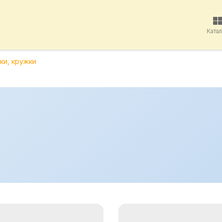
Ката
ки, кружки