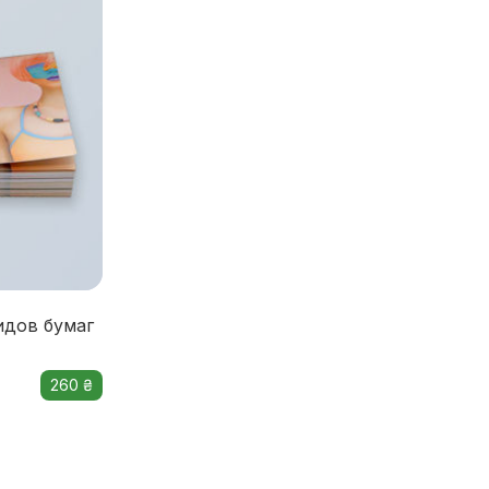
идов бумаг
260 ₴