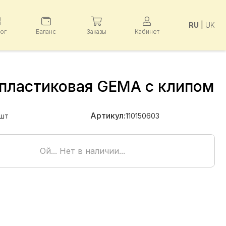
RU
|
UK
лог
Баланс
Заказы
Кабинет
 пластиковая GEMA с клипом
Артикул:
шт
110150603
Ой... Нет в наличии...