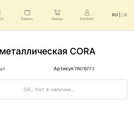
RU
|
UK
лог
Баланс
Заказы
Кабинет
 металлическая CORA
Артикул:
шт
11N01BFF2
Ой... Нет в наличии...