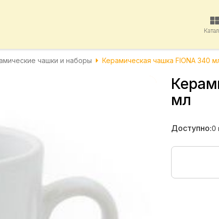
Ката
амические чашки и наборы
Керамическая чашка FIONA 340 м
Керам
мл
Доступно:
0