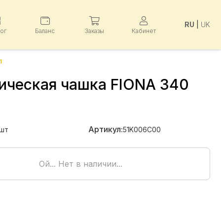
RU
|
UK
лог
Баланс
Заказы
Кабинет
л
ическая чашка FIONA 340
Артикул:
шт
51K006C00
Ой... Нет в наличии...