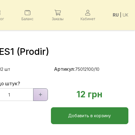
RU
|
UK
лог
Баланс
Заказы
Кабинет
ES1 (Prodir)
Артикул:
32
шт
75012100/10
до штук?
12 грн
Добавить в корзину