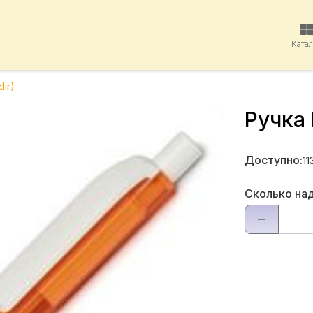
Ката
dir)
Ручка 
Доступно:
11
Сколько на