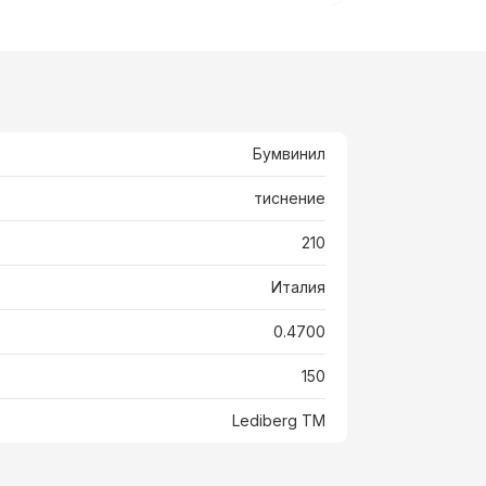
Бумвинил
тиснение
210
Италия
0.4700
150
Lediberg ТМ