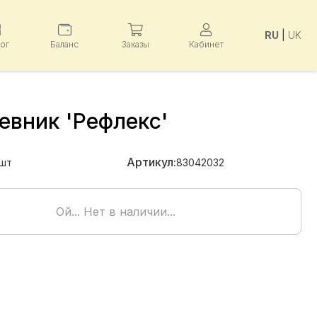
RU
|
UK
лог
Баланс
Заказы
Кабинет
евник 'Рефлекс'
Артикул:
шт
83042032
Ой... Нет в наличии...