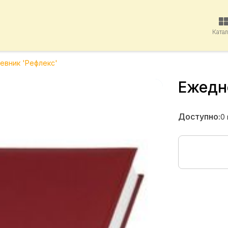
Ката
евник 'Рефлекс'
Ежедн
Доступно:
0