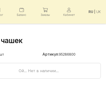
RU
|
UK
лог
Баланс
Заказы
Кабинет
 чашек
Артикул:
шт
95286800
Ой... Нет в наличии...