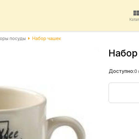
Ката
оры посуды
Набор чашек
Набор
Доступно:
0