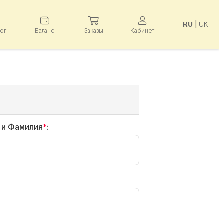
RU
|
UK
лог
Баланс
Заказы
Кабинет
 и Фамилия
*
: