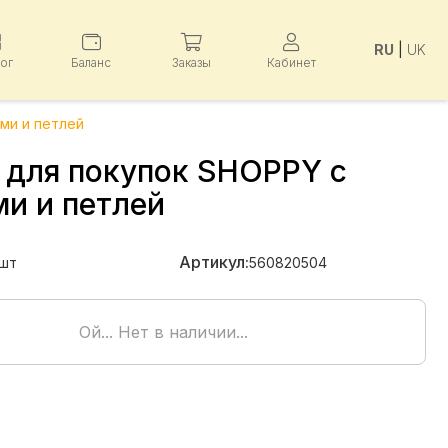
RU
|
UK
лог
Баланс
Заказы
Кабинет
ми и петлей
 для покупок SHOPPY с
ми и петлей
Артикул:
шт
560820504
Ой... Нет в наличии...