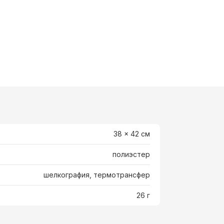
38 x 42 cм
полиэстер
шелкография, термотрансфер
26 г