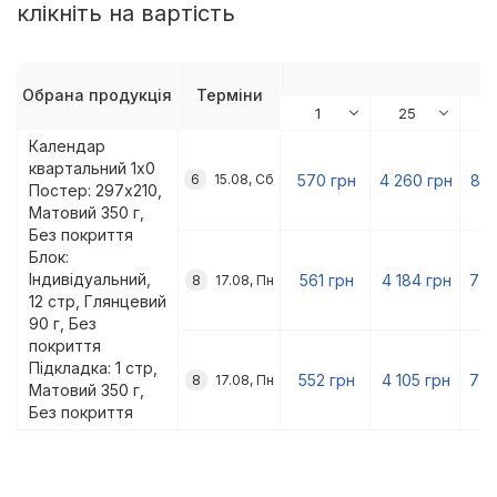
клікніть на вартість
Обрана продукція
Терміни
Календар
квартальний 1х0
570 грн
4 260 грн
8 0
6
15.08, Сб
Постер: 297x210,
Матовий 350 г,
Без покриття
Блок:
Індивідуальний,
561 грн
4 184 грн
7 9
8
17.08, Пн
12 стр, Глянцевий
90 г, Без
покриття
Підкладка: 1 стр,
552 грн
4 105 грн
7 7
8
17.08, Пн
Матовий 350 г,
Без покриття