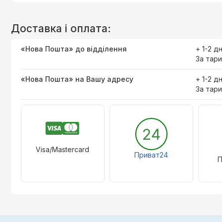
Доставка і оплата:
«Нова Пошта» до відділення
+ 1-2 д
За тари
«Нова Пошта» на Вашу адресу
+ 1-2 д
За тари
24
Visa/Mastercard
Приват24
П