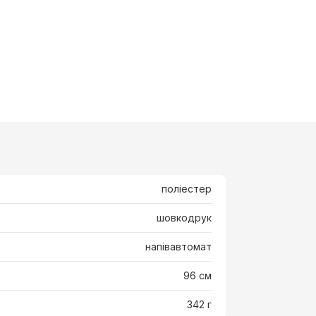
поліестер
шовкодрук
напівавтомат
96 см
342 г