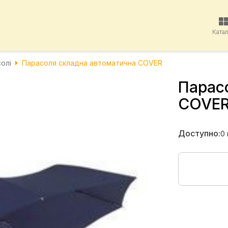
Ката
олі
Парасоля складна автоматична COVER
Парас
COVE
Доступно:
0