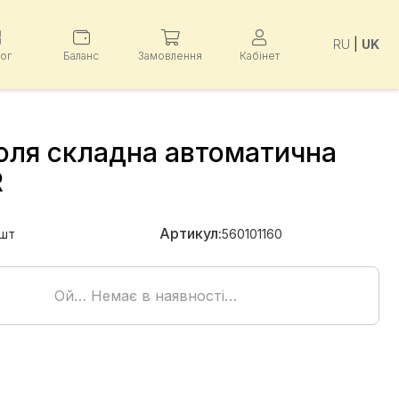
RU
|
UK
лог
Баланс
Замовлення
Кабінет
оля складна автоматична
R
Артикул:
шт
560101160
Ой… Немає в наявності…